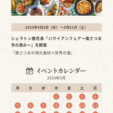
2025年4月2日（水） ～5月31日（土）
シェラトン鹿児島「ハワイアンフェア〜南さつま
市の恵み〜」を開催
「南さつまの地元食材×世界の食」
2025年5月
月
火
水
木
金
土
日
1
2
3
4
5
6
7
8
9
10
11