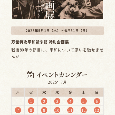
2025年5月1日（木） ～8月31日（日）
万世特攻平和祈念館 特別企画展
戦後80年の節目に、平和について思いを馳せませ
んか
2025年7月
月
火
水
木
金
土
日
1
2
3
4
5
6
7
8
9
10
11
12
13