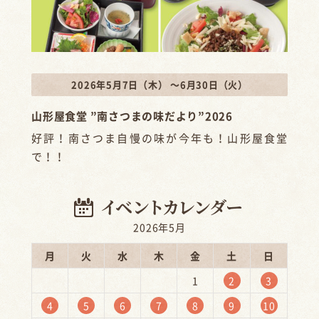
2026年5月7日（木） ～6月30日（火）
山形屋食堂 ”南さつまの味だより”2026
好評！南さつま自慢の味が今年も！山形屋食堂
で！！
2026年5月
月
火
水
木
金
土
日
1
2
3
4
5
6
7
8
9
10