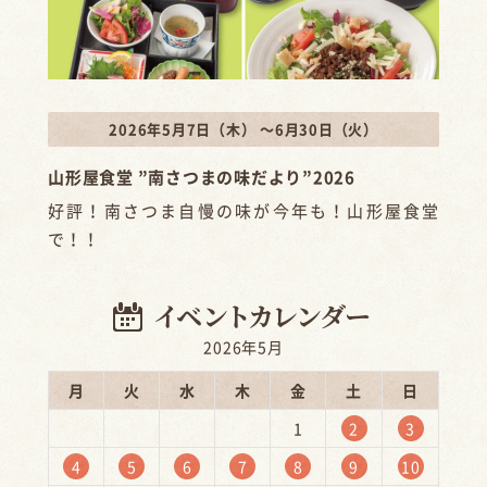
2026年5月7日（木） ～6月30日（火）
山形屋食堂 ”南さつまの味だより”2026
好評！南さつま自慢の味が今年も！山形屋食堂
で！！
2026年5月
月
火
水
木
金
土
日
1
2
3
4
5
6
7
8
9
10