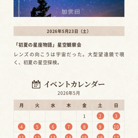
2026年5月23日（土）
「初夏の星座物語」星空観察会
レンズの向こうは宇宙だった。大型望遠鏡で覗
く、初夏の星空探検。
2026年5月
月
火
水
木
金
土
日
1
2
3
4
5
6
7
8
9
10
11
12
13
14
15
16
17