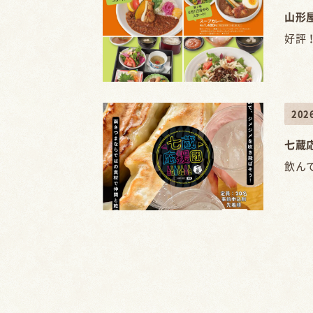
山形屋
好評
20
七蔵応
飲ん