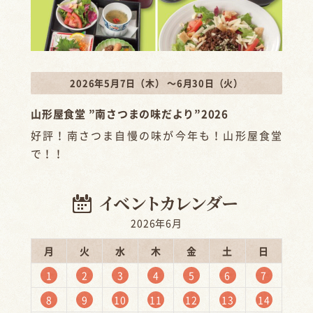
2026年5月7日（木） ～6月30日（火）
山形屋食堂 ”南さつまの味だより”2026
好評！南さつま自慢の味が今年も！山形屋食堂
で！！
2026年6月
月
火
水
木
金
土
日
1
2
3
4
5
6
7
8
9
10
11
12
13
14