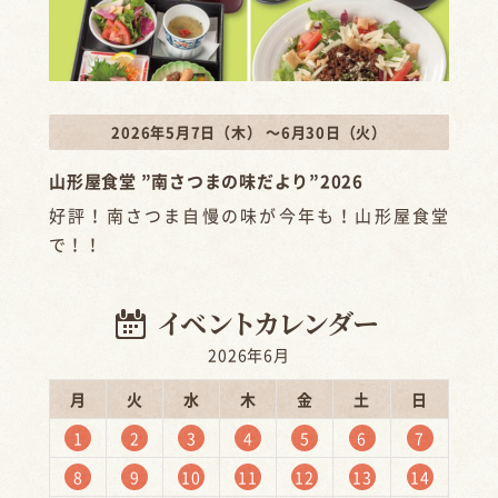
2026年5月7日（木） ～6月30日（火）
山形屋食堂 ”南さつまの味だより”2026
好評！南さつま自慢の味が今年も！山形屋食堂
で！！
2026年6月
月
火
水
木
金
土
日
1
2
3
4
5
6
7
8
9
10
11
12
13
14