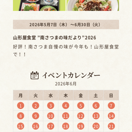
2026年5月7日（木） ～6月30日（火）
山形屋食堂 ”南さつまの味だより”2026
好評！南さつま自慢の味が今年も！山形屋食堂
で！！
2026年6月
月
火
水
木
金
土
日
1
2
3
4
5
6
7
8
9
10
11
12
13
14
15
16
17
18
19
20
21