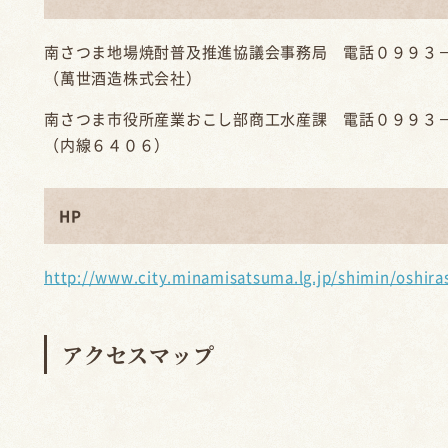
南さつま地場焼酎普及推進協議会事務局 電話０９９３
（萬世酒造株式会社）
南さつま市役所産業おこし部商工水産課 電話０９９３
（内線６４０６）
HP
http://www.city.minamisatsuma.lg.jp/shimin/oshira
アクセスマップ