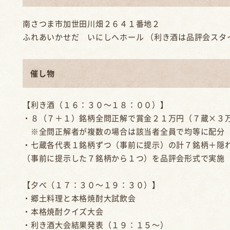
南さつま市加世田川畑２６４１番地２
ふれあいかせだ いにしへホール （利き酒は品評会スタ
催し物
【利き酒（１６：３０～１８：００）】
・８（７＋１）銘柄全問正解で賞金２１万円（７蔵×３
※全問正解者が複数の場合は該当者全員で均等に配分
・七蔵各代表１銘柄ずつ（事前に提示）の計７銘柄＋隠
（事前に提示した７銘柄から１つ）を品評会形式で実施
【夕べ（１７：３０～１９：３０）】
・郷土料理と本格焼酎大試飲会
・本格焼酎クイズ大会
・利き酒大会結果発表（１９：１５～）