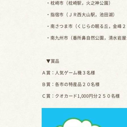
・枕崎市（枕崎駅，火之神公園）
・指宿市（ＪＲ西大山駅，池田湖）
・南さつま市（くじらの眠る丘，金峰２
・南九州市（番所鼻自然公園，清水岩屋
▼賞品
Ａ賞：人気ゲーム機３名様
Ｂ賞：各市の特産品２０名様
Ｃ賞：クオカード1,000円分２５０名様