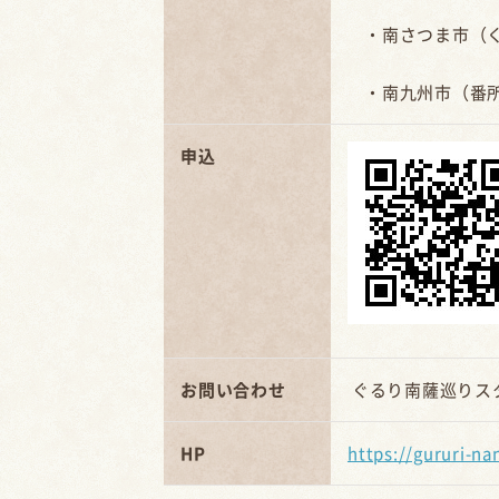
・南さつま市（く
・南九州市（番所
申込
お問い合わせ
ぐるり南薩巡りス
HP
https://gururi-n