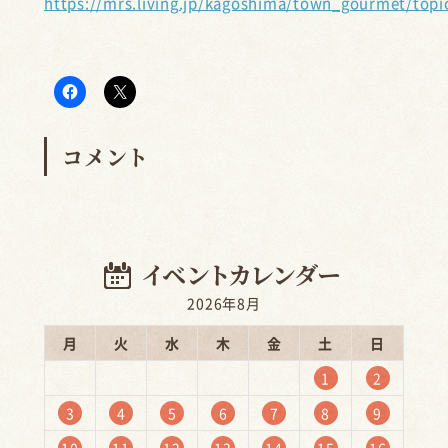
https://mrs.living.jp/kagoshima/town_gourmet/topi
コメント
2026年8月
月
火
水
木
金
土
日
1
2
3
4
5
6
7
8
9