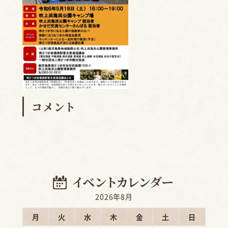
コメント
2026年8月
月
火
水
木
金
土
日