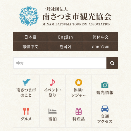
南さつま市観光協会
日本語
English
简体中文
繁體中文
한국어
ภาษาไทย