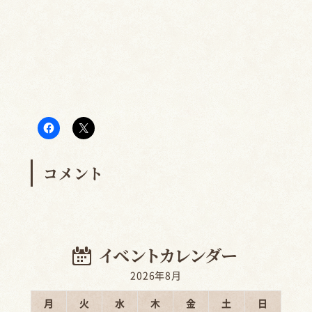
コメント
2026年8月
月
火
水
木
金
土
日