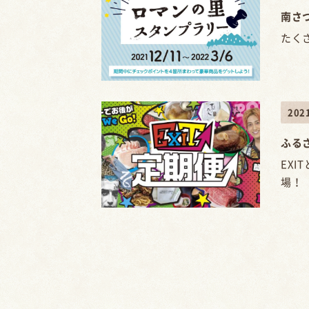
南さ
たく
20
ふる
EX
場！