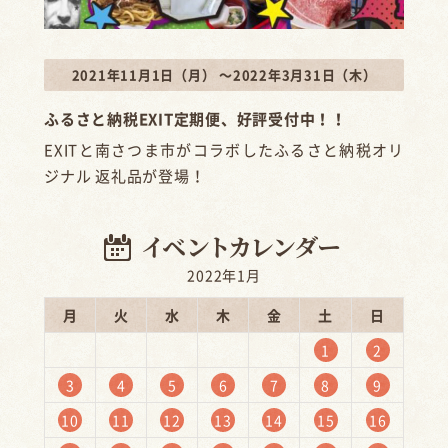
2021年11月1日（月） ～2022年3月31日（木）
ふるさと納税EXIT定期便、好評受付中！！
EXITと南さつま市がコラボしたふるさと納税オリ
ジナル 返礼品が登場！
2022年1月
月
火
水
木
金
土
日
1
2
3
4
5
6
7
8
9
10
11
12
13
14
15
16