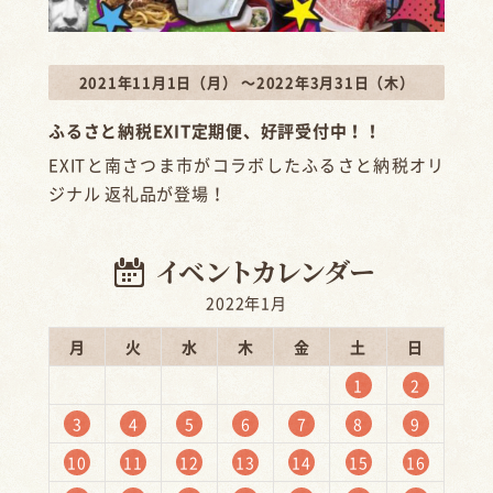
2021年11月1日（月） ～2022年3月31日（木）
ふるさと納税EXIT定期便、好評受付中！！
EXITと南さつま市がコラボしたふるさと納税オリ
ジナル 返礼品が登場！
2022年1月
月
火
水
木
金
土
日
1
2
3
4
5
6
7
8
9
10
11
12
13
14
15
16