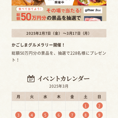
2025年2月7日（金） ～3月17日（月）
かごしまグルメラリー開催！
総額50万円分の景品を、抽選で228名様にプレゼン
ト！
2025年3月
月
火
水
木
金
土
日
1
2
3
4
5
6
7
8
9