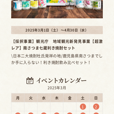
2025年3月1日（土） ～4月30日（水）
【採択事業】観光庁 地域観光新発見事業【超激
レア】南さつま七蔵利き焼酎セット
\日本二大焼酎杜氏発祥の地/鹿児島県南さつまでし
か手に入らない！利き焼酎飲み比べセット！
2025年3月
月
火
水
木
金
土
日
1
2