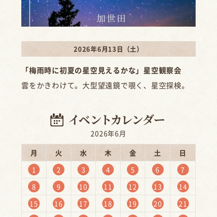
2026年6月13日（土）
「梅雨時に初夏の星空見えるかな」星空観察会
雲をかきわけて。大型望遠鏡で覗く、星空探検。
2026年6月
月
火
水
木
金
土
日
1
2
3
4
5
6
7
8
9
10
11
12
13
14
15
16
17
18
19
20
21