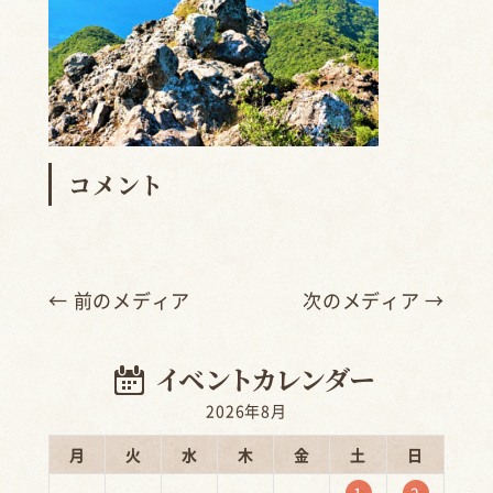
コメント
← 前のメディア
次のメディア →
2026年8月
月
火
水
木
金
土
日
1
2