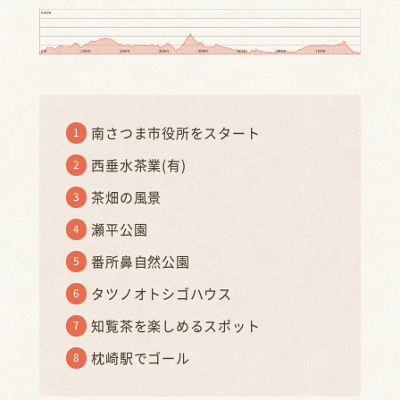
南さつま市役所をスタート
西垂水茶業(有)
茶畑の風景
瀬平公園
番所鼻自然公園
タツノオトシゴハウス
知覧茶を楽しめるスポット
枕崎駅でゴール