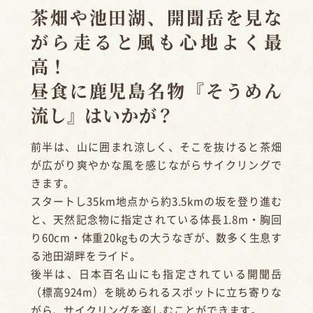
茶畑や池田湖、開聞岳を見な
がら走ると風も心地よく最
高！
昼食に鹿児島名物『そうめん
流し』はいかが？
前半は、山に囲まれ涼しく、そこを抜けると茶畑
が広がり爽やかな風を感じながらサイクリングで
きます。
スタートし35km地点から約3.5kmの坂を登り進む
と、天然記念物に指定されている体長1.8m・胸回
り60cm・体重20kgもの大うなぎが、数多く生息す
る池田湖畔をライド。
後半は、日本百名山にも指定されている開聞岳
（標高924m）を眺められるスポットに立ち寄りな
がら、サイクリングを楽しむことができます。