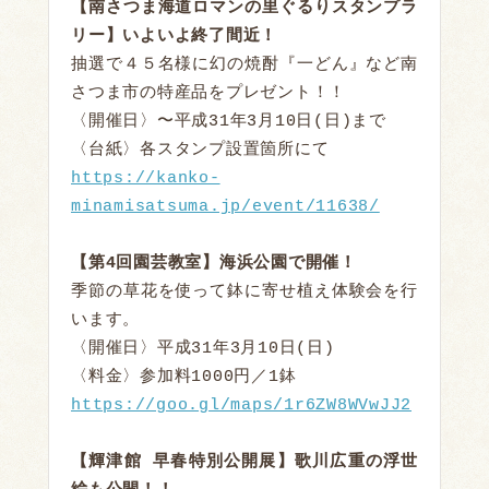
【南さつま海道ロマンの里ぐるりスタンプラ
リー】いよいよ終了間近！
抽選で４５名様に幻の焼酎『一どん』など南
さつま市の特産品をプレゼント！！

〈開催日〉〜平成31年3月10日(日)まで

https://kanko-
minamisatsuma.jp/event/11638/
【第4回園芸教室】海浜公園で開催！
季節の草花を使って鉢に寄せ植え体験会を行
います。

〈開催日〉平成31年3月10日(日)

https://goo.gl/maps/1r6ZW8WVwJJ2
【輝津館 早春特別公開展】歌川広重の浮世