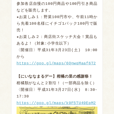
参加各店自慢の100円商品や100円引き商品
などを販売します。

★お楽しみ１：野菜100円市や、午前11時か
ら先着100名様にイチゴ1パック100円で販
売！

★お楽しみ２：商店街スケッチ大会！賞品も
あるよ！（対象:小学生以下）

〈開催日〉平成31年3月23日(土)　10:00
https://goo.gl/maps/6QnwqMaaf6T2
【にいななまるデー】柑橘の里の感謝祭！
柑橘類がなんと２割引！（一部商品を除く）

〈開催日〉平成31年3月27日(水)　8:30-
https://goo.gl/maps/k9F5TU49EpM2