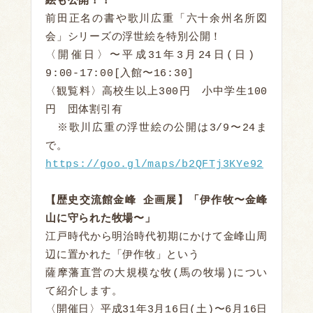
絵も公開！！
前田正名の書や歌川広重「六十余州名所図
会」シリーズの浮世絵を特別公開！

〈開催日〉〜平成31年3月24日(日)　
9:00-17:00[入館〜16:30]

〈観覧料〉高校生以上300円　小中学生100
円　団体割引有

　※歌川広重の浮世絵の公開は3/9〜24ま
https://goo.gl/maps/b2QFTj3KYe92
【歴史交流館金峰 企画展】「伊作牧〜金峰
山に守られた牧場〜」
江戸時代から明治時代初期にかけて金峰山周
辺に置かれた「伊作牧」という

薩摩藩直営の大規模な牧(馬の牧場)につい
て紹介します。

〈開催日〉平成31年3月16日(土)〜6月16日