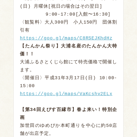
(日) 月曜休[祝日の場合はその翌日]

       　9:00-17:00[入館〜16:30]

〈観覧料〉大人300円　小人150円　団体割
https://goo.gl/maps/C8RSEJKhdHz
【たんかん祭り】大浦名産のたんかん大特
価！！
大浦ふるさとくじら館にて特売価格で開催し
ます。

〈開催日〉平成31年3月17日(日) 10:00-
https://goo.gl/maps/VaKcshv2ELx
【第34回えびす百縁市】春よ来い！特別企
画
加世田のゆめぴか本町通りを中心に約50店
舗が出店予定。
