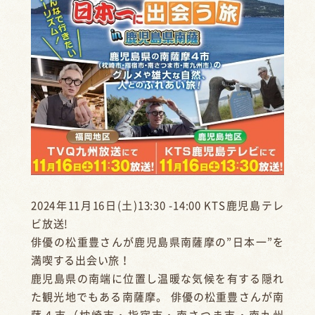
2024年11月16日(土)13:30 -14:00 KTS鹿児島テレ
ビ放送!
俳優の
松重豊さん
が鹿児島県南薩摩の”日本一”を
満喫する出会い旅！
鹿児島県の南端に位置し温暖な気候を有する隠れ
た観光地でもある南薩摩。 俳優の
松重豊
さんが南