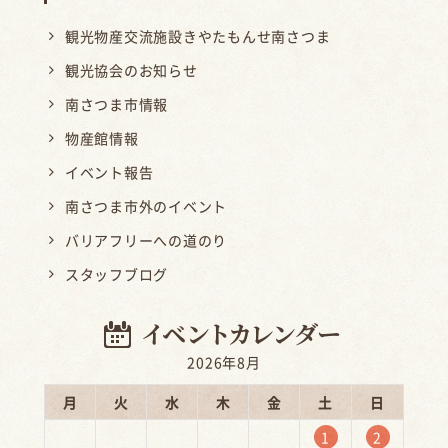
観光物産交流施設きやたもんせ南さつま
観光協会のお知らせ
南さつま市情報
物産館情報
イベント報告
南さつま市外のイベント
バリアフリーへの道のり
スタッフブログ
2026年8月
月
火
水
木
金
土
日
1
2