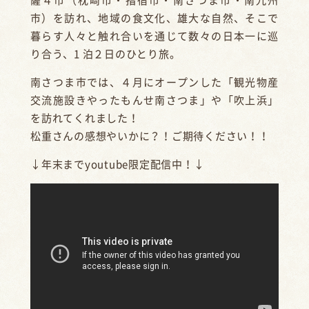
薩４市（枕崎市・指宿市・南さつま市・南九州
市）を訪れ、地域の食文化、雄大な自然、そこで
暮らす人々と触れ合いを通じて数々の日本一に巡
り合う、1 泊２日のひとり旅。
南さつま市では、４月にオープンした「観光物産
交流施設きやったもんせ南さつま」や「吹上浜」
を訪れてくれました！
松重さんの感想やいかに？！ご期待ください！！
↓年末までyoutube限定配信中！↓