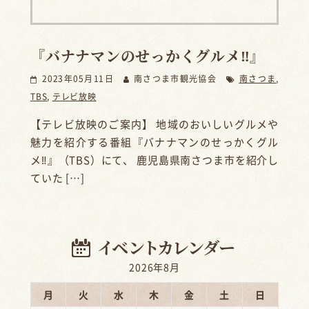
『バナナマンのせっかくグルメ‼』
2023年05月11日
南さつま市観光協会
南さつま
,
TBS
,
テレビ放映
【テレビ放映のご案内】 地域のおいしいグルメや
魅力を紹介する番組『バナナマンのせっかくグル
メ‼』（TBS）にて、 鹿児島県南さつま市を紹介し
ていた […]
2026年8月
月
火
水
木
金
土
日