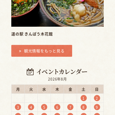
道の駅 きんぽう木花館
観光情報をもっと見る
2026年8月
月
火
水
木
金
土
日
1
2
3
4
5
6
7
8
9