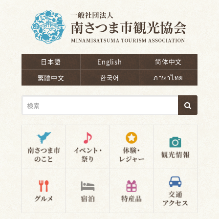
南さつま市観光協会
日本語
English
简体中文
繁體中文
한국어
ภาษาไทย