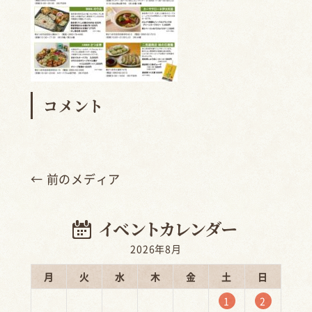
コメント
← 前のメディア
2026年8月
月
火
水
木
金
土
日
1
2