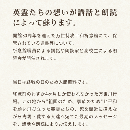
英霊たちの想いが講話と朗読
によって蘇ります。
開館30周年を迎えた万世特攻平和祈念館にて、保
管されている遺書等について、
祈念館職員による講話や朗読家と高校生による朗
読会が開催されます。
当日は終戦の日のため入館無料です。
終戦前のわずか4ヶ月しか使われなかった万世飛行
場。この地から"祖国のため、家族のため"と平和
を願い飛び立った英霊たちの
、死を間近に控えな
がら肉親・愛する人達へ宛てた最期のメッセージ
を、講話や朗読によりお伝えします。