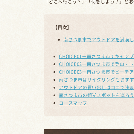
「どこへ行こう？」「何をしよう？」とお
【目次】
南さつま市でアウトドアを満喫
CHOICE01ー南さつま市でキャン
CHOICE02ー南さつま市で登山
CHOICE03ー南さつま市でビー
南さつま市はサイクリングもおす
アウトドアの買い出しはココで決
南さつま市の観光スポットを巡ろ
コースマップ